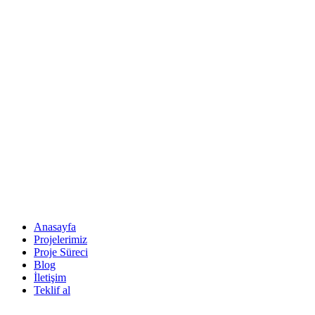
Anasayfa
Projelerimiz
Proje Süreci
Blog
İletişim
Teklif al