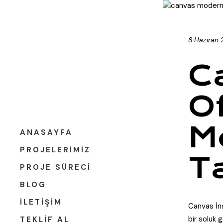
8 Haziran
C
O
M
ANASAYFA
PROJELERIMIZ
T
PROJE SÜRECI
BLOG
İLETIŞIM
Canvas İnş
bir soluk 
TEKLIF AL