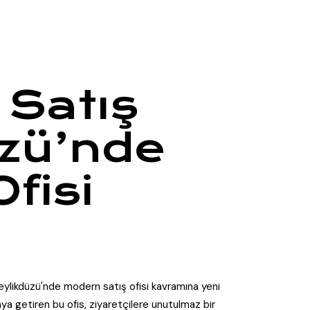
 Satış
üzü’nde
fisi
Beylikdüzü'nde modern satış ofisi kavramına yeni
raya getiren bu ofis, ziyaretçilere unutulmaz bir