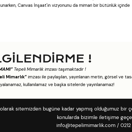
narken, Canvas İnşaat'ın vizyonunu da mimari bir bütünlük içinde
LGİLENDİRME !
MAMI”
Tepeli Mimarlık imzası taşımaktadır !
li Mimarlık”
imzası ile paylaşılan, yayınlanan metin, görsel ve tasa
alanamaz, kullanılamaz ve başka sitelerde yayınlanamaz!
 olarak sitemizden bugüne kadar yapmış olduğumuz bir çok 
konularda bizimle iletişime geçebi
info@tepelimimarlik.com
/
0212 