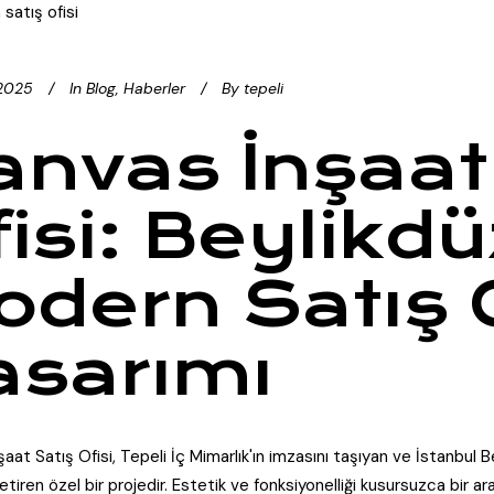
 2025
In
Blog
,
Haberler
By
tepeli
anvas İnşaat
fisi: Beylikd
odern Satış O
asarımı
aat Satış Ofisi, Tepeli İç Mimarlık'ın imzasını taşıyan ve İstanbul 
getiren özel bir projedir. Estetik ve fonksiyonelliği kusursuzca bir a