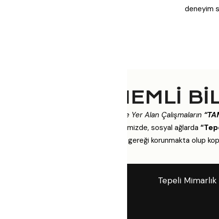
deneyim su
ÖNEMLİ Bİ
Sitemizde Yer Alan Çalışmaların
“TA
Web sitemizde, sosyal ağlarda
“Tepe
mevzuat gereği korunmakta olup kopy
Tepeli Mimarlık