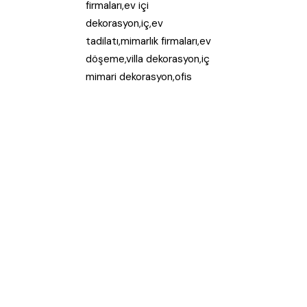
firmaları,ev içi
dekorasyon,iç,ev
tadilatı,mimarlık firmaları,ev
döşeme,villa dekorasyon,iç
mimari dekorasyon,ofis