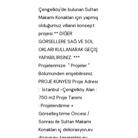
Çengelköy'de bulunan Sultan
Makamı Konakları için yapmış
olduğumuz villanın konsept
projesi ** DİĞER
GÖRSELLERE SAĞ VE SOL
OKLARI KULLANARAK GEÇİŞ
YAPABİLİRSİNİZ. ***
Projelerimize " Projeler "
Bölümünden erişebilirsiniz.
PROJE KÜNYESI Proje Adresi
: İstanbul -Çengelköy Alan :
750 m2 Proje Tanımı
: Projelendirme +
Görselleştirme Öncesi /
Sonrası ile Sultan Makamı
Konakları iç dekorasyon,ev
dizayn,ev tasarımları,ev