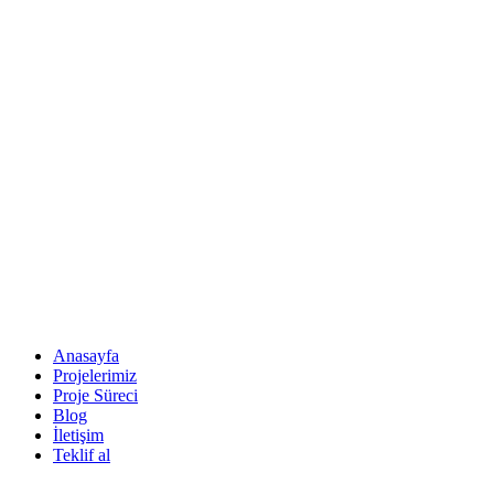
Anasayfa
Projelerimiz
Proje Süreci
Blog
İletişim
Teklif al