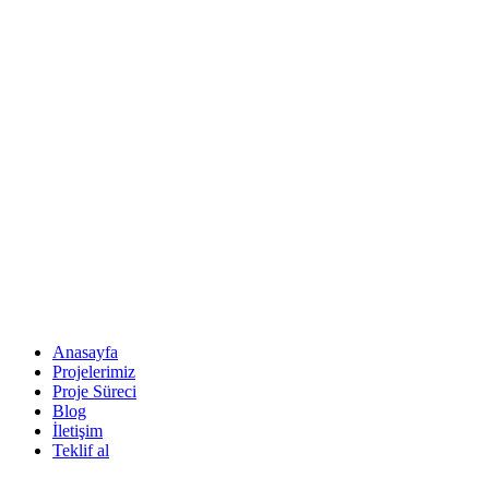
Anasayfa
Projelerimiz
Proje Süreci
Blog
İletişim
Teklif al